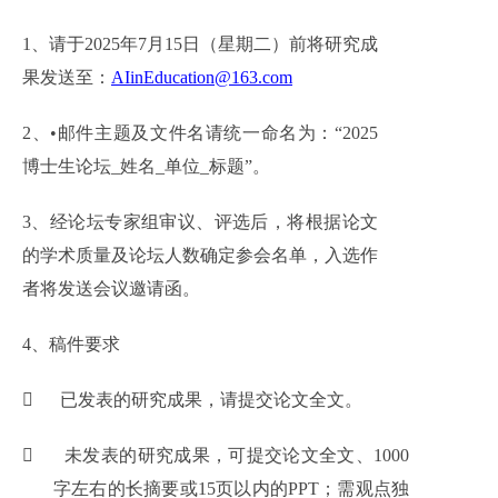
1、
请于2025年
7
月15日（星期二）前将研究成
果发送至：
AIinEducation@163.com
2、
•邮件主题及文件名请统一命名为：“2025
博士生论坛_姓名_单位_标题”。
3、
经
论坛专家组
审议、评选后，
将
根据论文
的学术质量及论坛人数确定参会名单
，入选作
者
将发送会议邀请函。
4、
稿件要求

已发表的研究成果，请
提交论文
全文。

未发表的研究成果，可提交论文全文、1000
字左右的长摘要或15页以内的PPT；需观点独